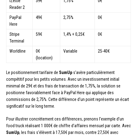
iZettle
39€
1,75%
0€
Reader 2
PayPal
49€
2,75%
0€
Here
Stripe
59€
1,4% + 0,25€
0€
Terminal
Worldline
0€
Variable
25-40€
(location)
Le positionnement tarifaire de
SumUp
s’avère particulièrement
compétitif pour les petits volumes. Avec un investissement initial
minimal de 29€ et des frais de transaction de 1,75%, la solution se
positionne favorablement face à PayPal Here qui applique des
commissions de 2,75%. Cette différence d’un point représente un écart
significatif sur le long terme.
Pour illustrer concrètement ces différences, prenons l’exemple d’un
food truck réalisant 1 000€ de chiffre d’affaires mensuel par carte. Avec
SumUp
, les frais s’élèvent à 17,50€ par mois, contre 27,50€ avec