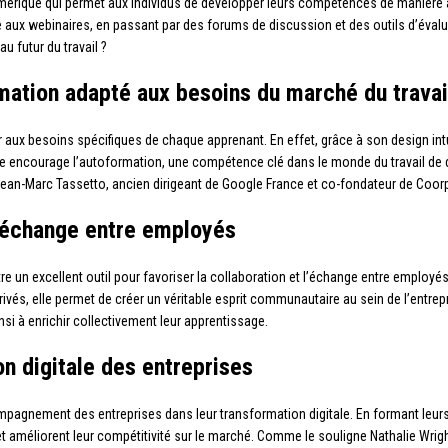
rique qui permet aux individus de développer leurs compétences de manière aut
 aux webinaires, en passant par des forums de discussion et des outils d’évalu
u futur du travail ?
rmation adapté aux besoins du marché du travai
 aux besoins spécifiques de chaque apprenant. En effet, grâce à son design intui
elle encourage l’autoformation, une compétence clé dans le monde du travail de d
me Jean-Marc Tassetto, ancien dirigeant de Google France et co-fondateur de Coo
 l’échange entre employés
re un excellent outil pour favoriser la collaboration et l’échange entre employé
és, elle permet de créer un véritable esprit communautaire au sein de l’entrepr
si à enrichir collectivement leur apprentissage.
n digitale des entreprises
mpagnement des entreprises dans leur transformation digitale. En formant leur
 et améliorent leur compétitivité sur le marché. Comme le souligne Nathalie Wrig