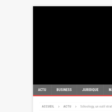
ACTU
BUSINESS
JURIDIQUE
M
ACCUEIL
ACTU
Schoology, un outil stra