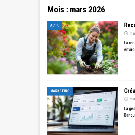
Mois :
mars 2026
Reco
ACTU
mar
La rec
enviro
Créa
MARKETING
mar
La ges
Banque