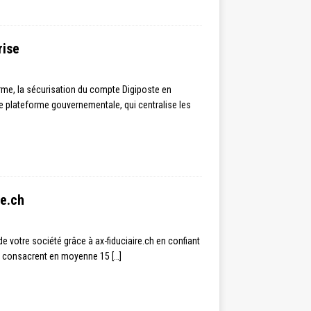
rise
rme, la sécurisation du compte Digiposte en
e plateforme gouvernementale, qui centralise les
re.ch
votre société grâce à ax-fiduciaire.ch en confiant
ise consacrent en moyenne 15
[…]