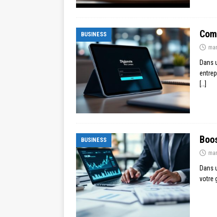
Comm
BUSINESS
mar
Dans u
entrep
[…]
Boos
BUSINESS
mar
Dans u
votre 