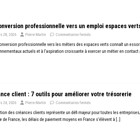
nversion professionnelle vers un emploi espaces vert
s 28, 2026
Pierre Martin
Commentaires fermés
onversion professionnelle vers les métiers des espaces verts connaît un essor
nnementaux actuels et à l’aspiration croissante à exercer un métier en contact 
nce client : 7 outils pour améliorer votre trésorerie
s 24, 2026
Pierre Martin
Commentaires fermés
tion des créances clients représente un défi majeur pour toutes les entreprises, q
 de France, les délais de paiement moyens en France s’élèvent à
[…]