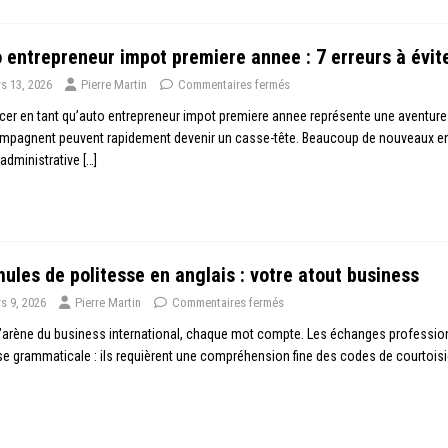
 entrepreneur impot premiere annee : 7 erreurs à évit
s 13, 2026
Pierre Martin
Commentaires fermés
cer en tant qu’auto entrepreneur impot premiere annee représente une aventure e
mpagnent peuvent rapidement devenir un casse-tête. Beaucoup de nouveaux ent
 administrative
[…]
ules de politesse en anglais : votre atout business
s 9, 2026
Pierre Martin
Commentaires fermés
’arène du business international, chaque mot compte. Les échanges profession
se grammaticale : ils requièrent une compréhension fine des codes de courtois