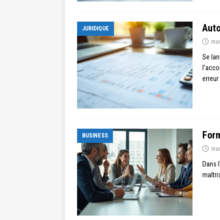
Auto
JURIDIQUE
mar
Se lan
l’acco
erreur
Form
BUSINESS
mar
Dans l
maîtri