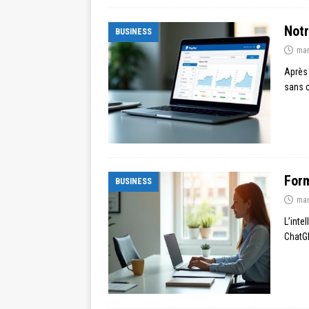
Notr
BUSINESS
mar
Après 
sans c
Form
BUSINESS
mar
L’inte
ChatGP