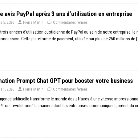
e avis PayPal après 3 ans d’utilisation en entreprise
s 5, 2026
Pierre Martin
Commentaires fermés
trois années d’utilisation quotidienne de PayPal au sein de notre entreprise, l
oncession. Cette plateforme de paiement, utilisée par plus de 250 millions de
[
ation Prompt Chat GPT pour booster votre business
s 1, 2026
Pierre Martin
Commentaires fermés
lligence artificielle transforme le monde des affaires à une vitesse impressi
T ont révolutionné la manière dont les entreprises communiquent, créent du con