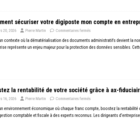
ent sécuriser votre digiposte mon compte en entrep
s 20, 2026
Pierre Martin
Commentaires fermés
n contexte où la dématérialisation des documents administratifs devient la no
rise représente un enjeu majeur pour la protection des données sensibles. Cett
tez la rentabilité de votre société grâce à ax-fiduciai
s 16, 2026
Pierre Martin
Commentaires fermés
n environnement économique où chaque franc compte, boostez la rentabilité de 
gestion comptable et fiscale à des experts reconnus. Les dirigeants d’entrepr