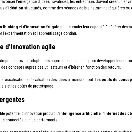
r favoriser l’émergence d’idées novatrices, les entreprises doivent créer un env
us d’
idéation
structurés, comme des séances de brainstorming régulières ou d
n thinking
et d’
innovation frugale
peut stimuler leur capacité à générer des so
 l’expérimentation et l’apprentissage continu.
 d’innovation agile
 entreprises doivent adopter des approches plus agiles pour développer leurs n
des concepts auprès des utilisateurs et d’itérer en fonction des retours.
e la visualisation et l’évaluation des idées à moindre coût. Les
outils de concep
lais et les coûts de prototypage.
mergentes
le potentiel d’innovation produit. L’
intelligence artificielle
, l’
Internet des ob
 plus connectés et plus performants.