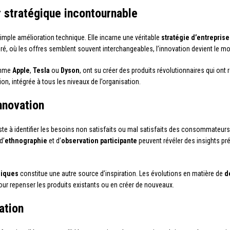
er stratégique incontournable
imple amélioration technique. Elle incarne une véritable
stratégie d’entreprise
, où les offres semblent souvent interchangeables, l’innovation devient le mote
omme
Apple
,
Tesla
ou
Dyson
, ont su créer des produits révolutionnaires qui ont
n, intégrée à tous les niveaux de l’organisation.
innovation
te à identifier les besoins non satisfaits ou mal satisfaits des consommateur
d’
ethnographie
et d’
observation participante
peuvent révéler des insights pr
giques
constitue une autre source d’inspiration. Les évolutions en matière de
d
ur repenser les produits existants ou en créer de nouveaux.
ation