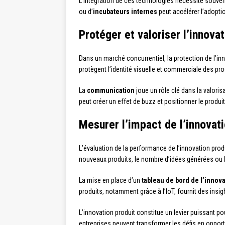
L’intégration de ces technologies nécessite souve
ou d’
incubateurs internes
peut accélérer l’adoptio
Protéger et valoriser l’innovat
Dans un marché concurrentiel, la protection de l’in
protègent l’identité visuelle et commerciale des pro
La
communication
joue un rôle clé dans la valoris
peut créer un effet de buzz et positionner le prod
Mesurer l’impact de l’innovat
L’évaluation de la performance de l’innovation produ
nouveaux produits, le nombre d’idées générées ou le
La mise en place d’un
tableau de bord de l’innov
produits, notamment grâce à l’IoT, fournit des insig
L’innovation produit constitue un levier puissant p
entreprises peuvent transformer les défis en opport