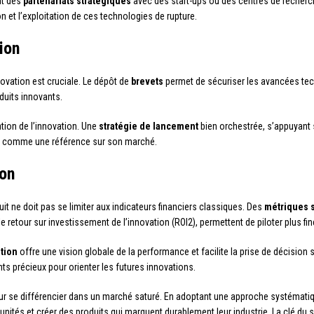
nt des
partenariats stratégiques
avec des start-ups ou des centres de recherc
n et l’exploitation de ces technologies de rupture.
ion
novation est cruciale. Le dépôt de
brevets
permet de sécuriser les avancées tec
duits innovants.
ation de l’innovation. Une
stratégie de lancement
bien orchestrée, s’appuyant 
uit comme une référence sur son marché.
ion
it ne doit pas se limiter aux indicateurs financiers classiques. Des
métriques 
 retour sur investissement de l’innovation (ROI2), permettent de piloter plus f
ation
offre une vision globale de la performance et facilite la prise de décision 
hts précieux pour orienter les futures innovations.
our se différencier dans un marché saturé. En adoptant une approche systématique
unités et créer des produits qui marquent durablement leur industrie. La clé du