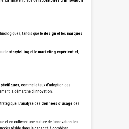
he. La mise en place de
laboratoires d’innovation
hnologiques, tandis que le
design
et les
marques
sur le
storytelling
et le
marketing expérientiel
,
spécifiques
, comme le taux d’adoption des
inement la démarche d’innovation.
stratégique. L’analyse des
données d’usage
des
 et en cultivant une culture de l’innovation, les
 succès réside dans la capacité à combiner