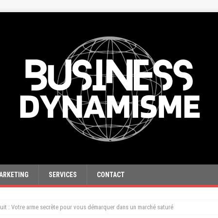
ARKETING
SERVICES
CONTACT
duit : Votre arme secrète pour vous démarquer dans un marché saturé