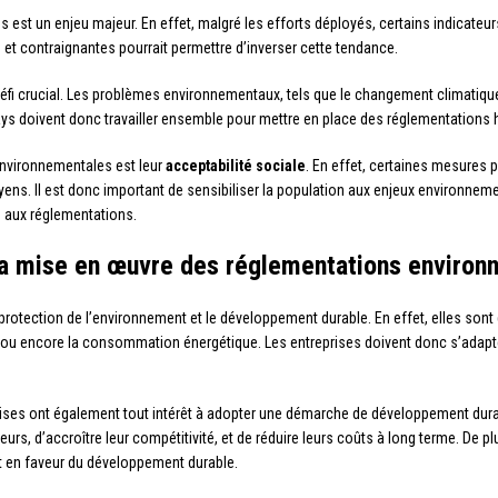
est un enjeu majeur. En effet, malgré les efforts déployés, certains indicateu
et contraignantes pourrait permettre d’inverser cette tendance.
fi crucial. Les problèmes environnementaux, tels que le changement climatique
ys doivent donc travailler ensemble pour mettre en place des réglementations 
 environnementales est leur
acceptabilité sociale
. En effet, certaines mesures
ens. Il est donc important de sensibiliser la population aux enjeux environnem
n aux réglementations.
 la mise en œuvre des réglementations enviro
 protection de l’environnement et le développement durable. En effet, elles so
ts ou encore la consommation énergétique. Les entreprises doivent donc s’adap
rises ont également tout intérêt à adopter une démarche de développement durabl
s, d’accroître leur compétitivité, et de réduire leurs coûts à long terme. De pl
t en faveur du développement durable.