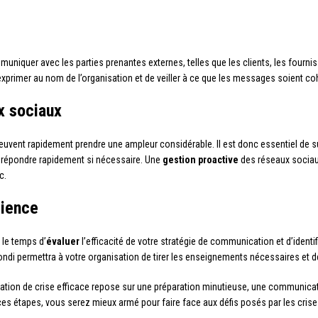
uniquer avec les parties prenantes externes, telles que les clients, les fourniss
xprimer au nom de l’organisation et de veiller à ce que les messages soient coh
x sociaux
vent rapidement prendre une ampleur considérable. Il est donc essentiel de surv
’y répondre rapidement si nécessaire. Une
gestion proactive
des réseaux sociaux
c.
rience
 le temps d’
évaluer
l’efficacité de votre stratégie de communication et d’identif
ndi permettra à votre organisation de tirer les enseignements nécessaires et de
tion de crise efficace repose sur une préparation minutieuse, une communicatio
es étapes, vous serez mieux armé pour faire face aux défis posés par les crises 