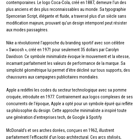
contemporaines. Le logo Coca-Cola, créé en 1887, demeure l’un des
plus anciens et des plus reconnaissables au monde. Sa typographie
Spencerian Script, élégante et fluide, a traversé plus d’un siècle sans
modification majeure, prouvant qu’un design intemporel peut résister
aux modes passagères.
Nike a révolutionné l’approche du branding sportif avec son célèbre
« Swoosh », créé en 1971 pour seulement 35 dollars par Carolyn
Davidson. Ce symbole minimaliste évoque le mouvement et la vitesse,
incarnant parfaitement les valeurs de performance de la marque. Sa
simplicité géométrique lui permet d’être décliné sur tous supports, des
chaussures aux campagnes publicitaires mondiales.
Apple a redéfini les codes du secteur technologique avec sa pomme
croquée, introduite en 1977. Contrairement aux logos complexes de ses
concurrents de l’époque, Apple a opté pour un symbole épuré qui reflète
sa philosophie du design. Cette approche minimaliste a inspiré toute
une génération d’entreprises tech, de Google à Spotify.
McDonald’s et ses arches dorées, conçues en 1962, illustrent
parfaitement l’efficacité d’un logo architectural. Ces arcs stylisés,